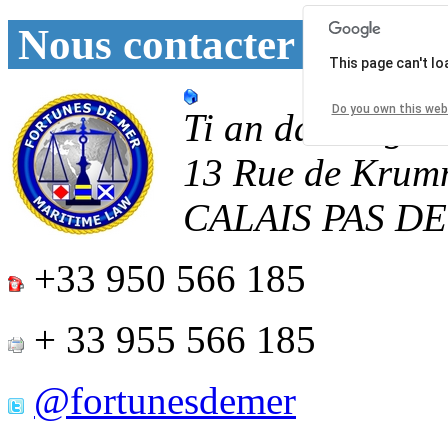
Nous contacter
This page can't l
Do you own this web
Ti an daoulagad
13 Rue de Krum
CALAIS
PAS D
+33 950 566 185
+ 33 955 566 185
@fortunesdemer