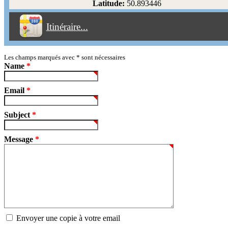
Latitude:
50.893446
Éviter les péages
Itinéraire...
Partir!
Reset
Les champs marqués avec
*
sont nécessaires
Name
*
Email
*
Subject
*
Message
*
Envoyer une copie à votre email