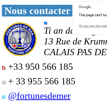
Nous contacter
This page can't l
Do you own this web
Ti an daoulagad
13 Rue de Krum
CALAIS
PAS D
+33 950 566 185
+ 33 955 566 185
@fortunesdemer