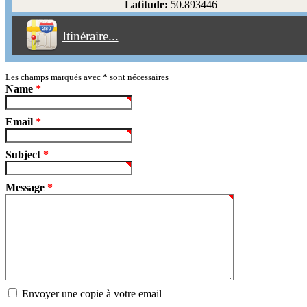
Latitude:
50.893446
Éviter les péages
Itinéraire...
Partir!
Reset
Les champs marqués avec
*
sont nécessaires
Name
*
Email
*
Subject
*
Message
*
Envoyer une copie à votre email