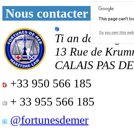
Nous contacter
This page can't l
Do you own this web
Ti an daoulagad
13 Rue de Krum
CALAIS
PAS D
+33 950 566 185
+ 33 955 566 185
@fortunesdemer