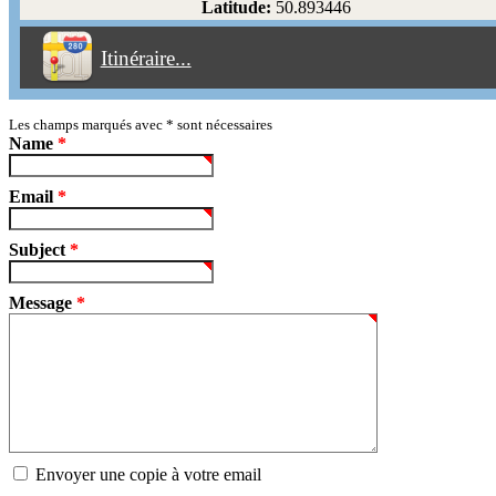
Latitude:
50.893446
Éviter les péages
Itinéraire...
Partir!
Reset
Les champs marqués avec
*
sont nécessaires
Name
*
Email
*
Subject
*
Message
*
Envoyer une copie à votre email