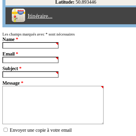
Latitude:
50.893446
Éviter les péages
Itinéraire...
Partir!
Reset
Les champs marqués avec
*
sont nécessaires
Name
*
Email
*
Subject
*
Message
*
Envoyer une copie à votre email