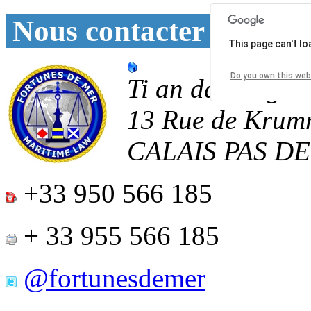
Nous contacter
This page can't l
Do you own this web
Ti an daoulagad
13 Rue de Krum
CALAIS
PAS D
+33 950 566 185
+ 33 955 566 185
@fortunesdemer