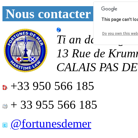
Nous contacter
This page can't l
Do you own this web
Ti an daoulagad
13 Rue de Krum
CALAIS
PAS D
+33 950 566 185
+ 33 955 566 185
@fortunesdemer