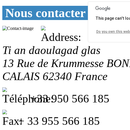
Nous contacter
This page can't l
Do you own this web
Ti an daoulagad glas
13 Rue de Krummesse
BON
CALAIS
62340
France
+33 950 566 185
+ 33 955 566 185