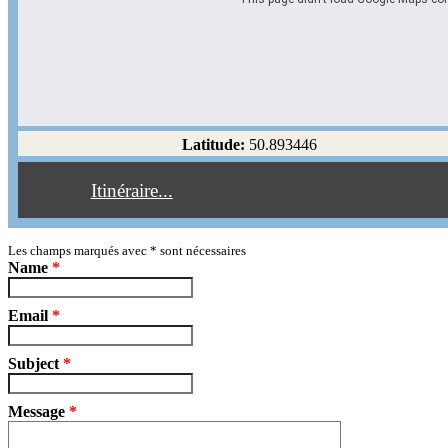
Options d'itinéraire
Partir de l'adresse
Éviter les autoroutes
Latitude:
50.893446
Éviter les péages
Itinéraire...
Partir!
Reset
Les champs marqués avec
*
sont nécessaires
Name
*
Email
*
Subject
*
Message
*