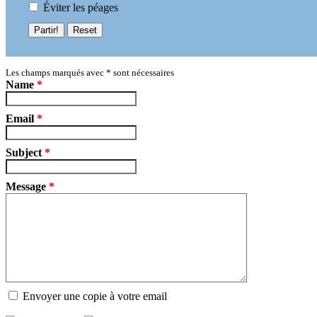
Éviter les péages
Partir!
Reset
Les champs marqués avec
*
sont nécessaires
Name
*
Email
*
Subject
*
Message
*
Envoyer une copie à votre email