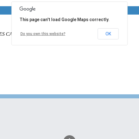
This page can't load Google Maps correctly.
ES CALAIS
PAS DE CALAIS
62340
France
OK
Do you own this website?