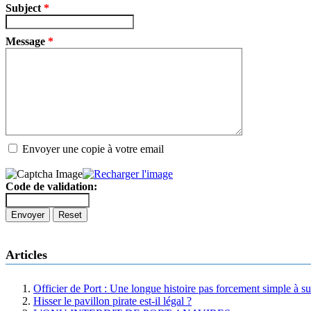
Subject
*
Message
*
Envoyer une copie à votre email
Code de validation:
Envoyer
Reset
Articles
Officier de Port : Une longue histoire pas forcement simple à su
Hisser le pavillon pirate est-il légal ?