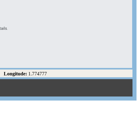
ails.
Longitude:
1.774777