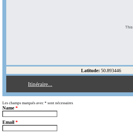
This 
Options d'itinéraire
Partir de l'adresse
Éviter les autoroutes
Latitude:
50.893446
Éviter les péages
Itinéraire...
Partir!
Reset
Les champs marqués avec
*
sont nécessaires
Name
*
Email
*