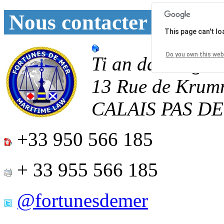
Nous contacter
This page can't l
Do you own this web
Ti an daoulagad
13 Rue de Krum
CALAIS
PAS D
+33 950 566 185
+ 33 955 566 185
@fortunesdemer