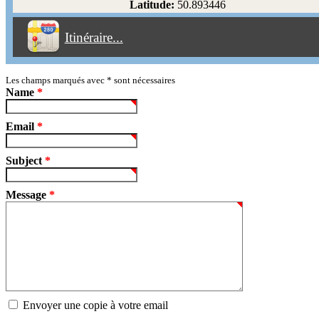
Latitude:
50.893446
Éviter les péages
Itinéraire...
Partir!
Reset
Les champs marqués avec
*
sont nécessaires
Name
*
Email
*
Subject
*
Message
*
Envoyer une copie à votre email