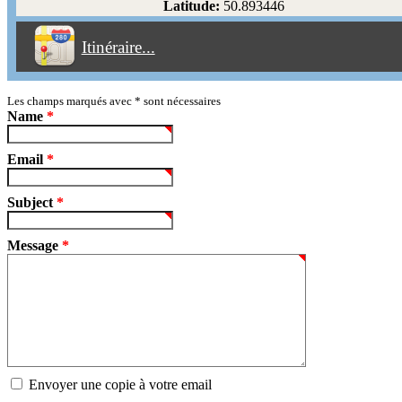
Latitude:
50.893446
Éviter les péages
Itinéraire...
Partir!
Reset
Les champs marqués avec
*
sont nécessaires
Name
*
Email
*
Subject
*
Message
*
Envoyer une copie à votre email