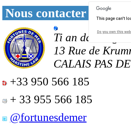
Nous contacter
This page can't l
Do you own this web
Ti an daoulagad
13 Rue de Krum
CALAIS
PAS D
+33 950 566 185
+ 33 955 566 185
@fortunesdemer