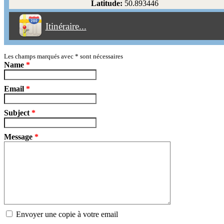
Latitude:
50.893446
Éviter les péages
Itinéraire...
Partir!
Reset
Les champs marqués avec
*
sont nécessaires
Name
*
Email
*
Subject
*
Message
*
Envoyer une copie à votre email