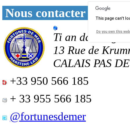
Nous contacter
This page can't l
Do you own this web
Ti an daoulagad
13 Rue de Krum
CALAIS
PAS D
+33 950 566 185
+ 33 955 566 185
@fortunesdemer