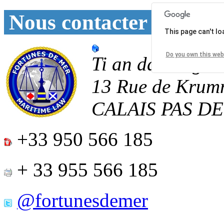
Nous contacter
This page can't l
Do you own this web
Ti an daoulagad
13 Rue de Krum
CALAIS
PAS D
+33 950 566 185
+ 33 955 566 185
@fortunesdemer