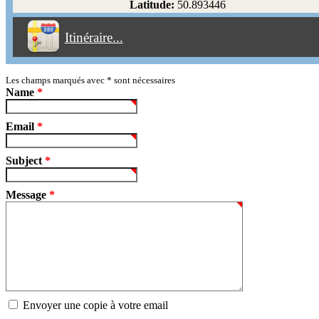
Latitude:
50.893446
Éviter les péages
Itinéraire...
Partir!
Reset
Les champs marqués avec
*
sont nécessaires
Name
*
Email
*
Subject
*
Message
*
Envoyer une copie à votre email