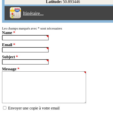
Latitude:
50.893446
Éviter les péages
Itinéraire...
Partir!
Reset
Les champs marqués avec
*
sont nécessaires
Name
*
Email
*
Subject
*
Message
*
Envoyer une copie à votre email