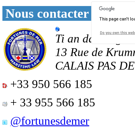
Nous contacter
This page can't l
Do you own this web
Ti an daoulagad
13 Rue de Krum
CALAIS
PAS D
+33 950 566 185
+ 33 955 566 185
@fortunesdemer