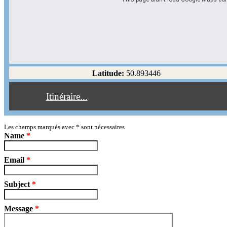
Options d'itinéraire
Partir de l'adresse
Éviter les autoroutes
Latitude:
50.893446
Éviter les péages
Itinéraire...
Partir!
Reset
Les champs marqués avec
*
sont nécessaires
Name
*
Email
*
Subject
*
Message
*