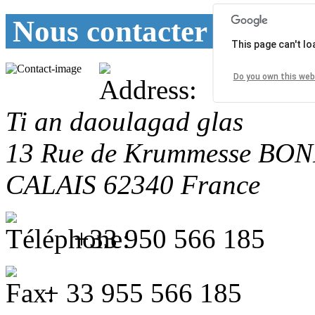
Nous contacter
This page can't l
Do you own this web
Ti an daoulagad glas
13 Rue de Krummesse
BON
CALAIS
62340
France
+33 950 566 185
+ 33 955 566 185