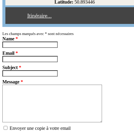
Latitude:
50.893446
Éviter les péages
Itinéraire...
Partir!
Reset
Les champs marqués avec
*
sont nécessaires
Name
*
Email
*
Subject
*
Message
*
Envoyer une copie à votre email