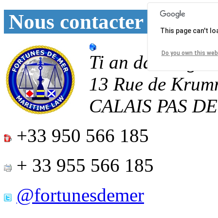
Nous contacter
This page can't l
Do you own this web
Ti an daoulagad
13 Rue de Krum
CALAIS
PAS D
+33 950 566 185
+ 33 955 566 185
@fortunesdemer