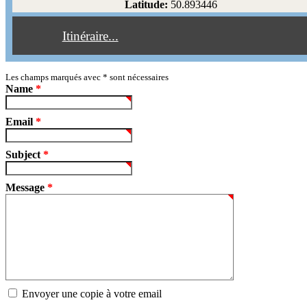
Latitude:
50.893446
Éviter les péages
Itinéraire...
Partir!
Reset
Les champs marqués avec
*
sont nécessaires
Name
*
Email
*
Subject
*
Message
*
Envoyer une copie à votre email