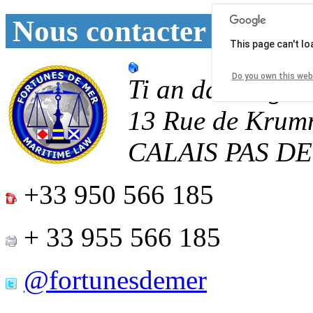
Nous contacter
This page can't l
Do you own this web
Ti an daoulagad
13 Rue de Krum
CALAIS
PAS D
+33 950 566 185
+ 33 955 566 185
@fortunesdemer