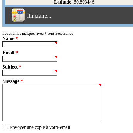
Latitude:
50.893446
Éviter les péages
Itinéraire...
Partir!
Reset
Les champs marqués avec
*
sont nécessaires
Name
*
Email
*
Subject
*
Message
*
Envoyer une copie à votre email