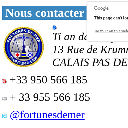
Nous contacter
This page can't l
Do you own this web
Ti an daoulagad
13 Rue de Krum
CALAIS
PAS D
+33 950 566 185
+ 33 955 566 185
@fortunesdemer