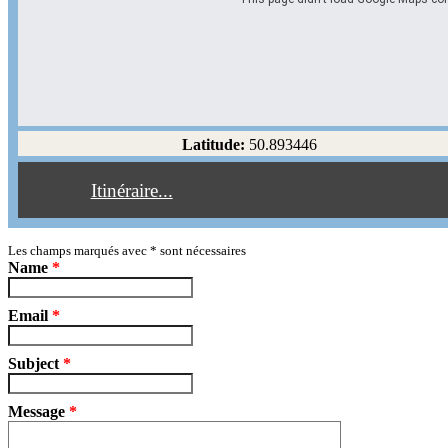
Options d'itinéraire
Partir de l'adresse
Éviter les autoroutes
Latitude:
50.893446
Éviter les péages
Itinéraire...
Partir!
Reset
Les champs marqués avec
*
sont nécessaires
Name
*
Email
*
Subject
*
Message
*