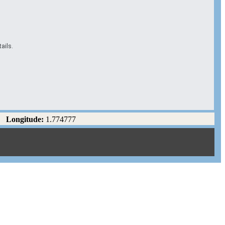
ails.
Longitude:
1.774777