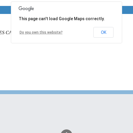
This page can't load Google Maps correctly.
ES CALAIS
PAS DE CALAIS
62340
France
OK
Do you own this website?