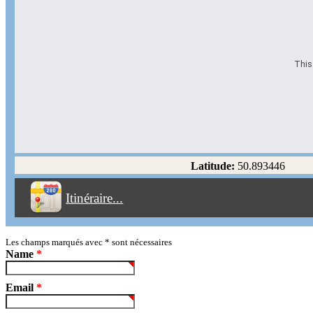
This 
Options d'itinéraire
Partir de l'adresse
Éviter les autoroutes
Latitude:
50.893446
Éviter les péages
Itinéraire...
Partir!
Reset
Les champs marqués avec
*
sont nécessaires
Name
*
Email
*