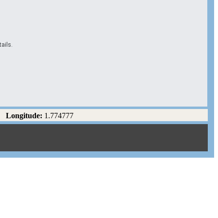
ails.
Longitude:
1.774777