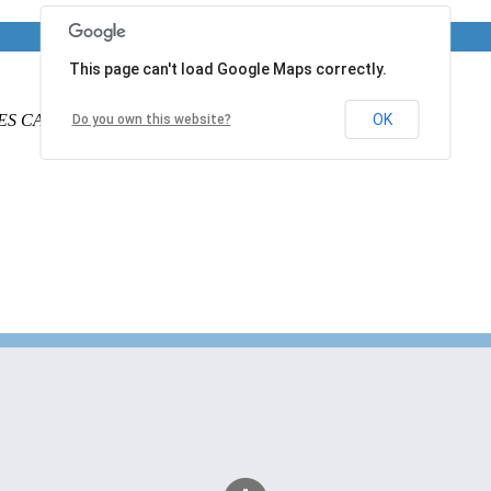
This page can't load Google Maps correctly.
ES CALAIS
PAS DE CALAIS
62340
France
OK
Do you own this website?