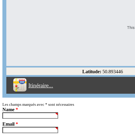
This 
Options d'itinéraire
Partir de l'adresse
Éviter les autoroutes
Latitude:
50.893446
Éviter les péages
Itinéraire...
Partir!
Reset
Les champs marqués avec
*
sont nécessaires
Name
*
Email
*