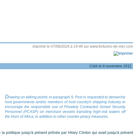
imprimé le 07/08/2026 à 19:46 sur www.fortunes-de-mer.com
Créé le 6 novembre 2011
D
rawing on talking points in paragraph 9, Post is requested to demarche
host governments and/or members of host country's shipping industry to
encourage the responsible use of Privately Contracted Armed Security
Personnel (PCASP) on merchant vessels transiting high-risk waters off
the Horn of Africa, in addition to other counter-piracy measures.
 la politique jusqu'à présent prônée par Hilary Clinton qui avait jusqu'à présent