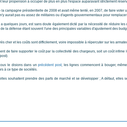
 et leur propension à occuper de plus en plus l'espace auparavant strictement réser
a campagne présidentielle de 2008 et avait même tenté, en 2007, de faire voter une 
l n'y aurait pas eu assez de militaires ou d'agents gouvernementaux pour remplacer 
 a quelques jours, est sans doute également dicté par la nécessité de réduire les 
de la défense étant souvent l'une des principales variables d'ajustement des budge
ès cher et les coûts sont difficilement, voire impossible à répercuter sur les armate
ent de faire supporter le coût par la collectivité des chargeurs, soit un coût infim
post).
nous le disions dans un
précédent post
, les lignes commencent à bouger, mêm
urs à ce type de sociétés.
lles souhaitent prendre des parts de marché et se développer ; A défaut, elles s