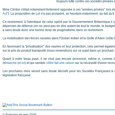
toujours lutté contre ces sociétés privées
Mme Clinton s'était notamment fortement opposée à ces "armées privées" lors de l
Act
"). La proposition de Loi n'a pas prospéré, se heurtant notamment au fait qu'i
Ce revirement, à l'identique de celui opéré par le Gouvernement Britannique il y
dépenses de défense (on ne peut pas en dire autant de tout le monde, le budget 
a sans doute donc une bonne dose de pragmatisme dans ce revirement.
La mobilisation des forces navales dans l'Océan Indien et le Golfe d'Aden coûte tr
En favorisant la "privatisation" des navires et leur protection, cela permet égalem
sur le prix du produit transporté (nous reviendrons sur ce sujet dans un prochain 
Quant à notre beau pays, il ne s'est pas encore prononcé, même si, comme 
démarche
(
et ici
) et qui semble
s'être fait une raison
sur la nécessité d'avoir reco
Les prochains mois seront sans doute décisifs pour les Sociétés Françaises si e
législation française.
© Fortunes de mer 2026