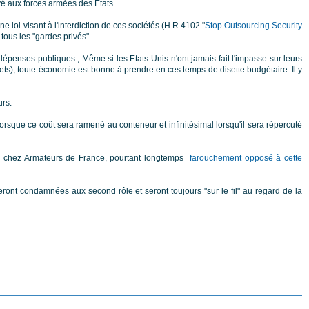
vé aux forces armées des Etats.
loi visant à l'interdiction de ces sociétés (H.R.4102 "
Stop Outsourcing Security
tous les "gardes privés".
dépenses publiques ; Même si les Etats-Unis n'ont jamais fait l'impasse sur leurs
ts), toute économie est bonne à prendre en ces temps de disette budgétaire. Il y
urs.
e lorsque ce coût sera ramené au conteneur et infinitésimal lorsqu'il sera répercuté
e chez Armateurs de France, pourtant longtemps
farouchement opposé à cette
eront condamnées aux second rôle et seront toujours "sur le fil" au regard de la