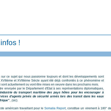
infos !
 sur ce sujet qui nous passionne toujours et dont les développements sont
 XVIIième et XVIIIième Siècle ayant été déjà confrontés à ce phénomène et
i sont actuellement ou vont être mises en oeuvre dans les prochains mois.
tre envoyée par le Département d'Etat à ses représentations diplomatiques,
industrie du transport maritime des pays hôtes pour les encourager à
rvices d'agents privés de sécurité armés lors des transit dans les eaux
frique"
...(sic).
iste américain travaillant pour le
Somalia Report
, constitue un virement à 180° de