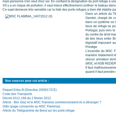
mais personne n'en veut chez soi. En confiant la désignation du port refuge à une 
S'il y a un risque de pollution, il vaut mieux effectivement confiner le bateau da
Ce sujet demeure très sensible car la liste des ports refuges a bien été établie pa
Dans un article du Té
Gander, chargé de com
dans un système où le
lieux de refuge se po
Portugal, puis vers le
du centre de droit ma
de tels lieux entre B
législatif imposant 
Prestige.
L'incendie du MSC FLA
manière totalement ré
obscur armateur domic
(MSC et NSB REDEREI)
Il faut malheureuseme
quand il faut prendre d
Nos sources pour cet article :
Paquet Erika III (Directive 2009/17/CE)
Code des Transports
Décret 2012-166 du 2 février 2012
Article : Mor Glaz et le MSC Flaminia commenceraient-ils à déranger ?
Odin (page consacrée au MSC Flaminia).
Article du Télégramme de Brest sur les ports refuge