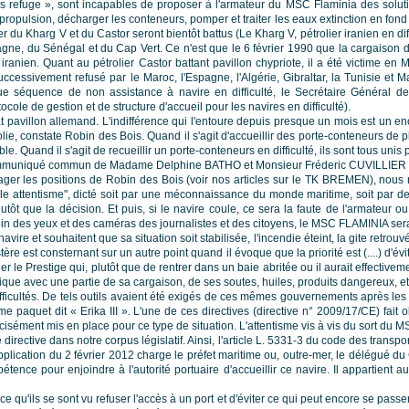
is refuge », sont incapables de proposer à l'armateur du MSC Flaminia des solutions
e propulsion, décharger les conteneurs, pomper et traiter les eaux extinction en fo
 du Kharg V et du Castor seront bientôt battus (Le Kharg V, pétrolier iranien en di
agne, du Sénégal et du Cap Vert. Ce n'est que le 6 février 1990 que la cargaison d
r iranien. Quant au pétrolier Castor battant pavillon chypriote, il a été victime e
uccessivement refusé par le Maroc, l'Espagne, l'Algérie, Gibraltar, la Tunisie et M
gue séquence de non assistance à navire en difficulté, le Secrétaire Général de
ocole de gestion et de structure d'accueil pour les navires en difficulté).
 pavillon allemand. L'indifférence qui l'entoure depuis presque un mois est un e
e, constate Robin des Bois. Quand il s'agit d'accueillir des porte-conteneurs de p
. Quand il s'agit de recueillir un porte-conteneurs en difficulté, ils sont tous unis p
mmuniqué commun de Madame Delphine BATHO et Monsieur Fréderic CUVILLIER sur 
ager les positions de Robin des Bois (voir nos articles sur le TK BREMEN), nous n
e attentisme", dicté soit par une méconnaissance du monde maritime, soit par des 
n plutôt que la décision. Et puis, si le navire coule, ce sera la faute de l'armateu
in des yeux et des caméras des journalistes et des citoyens, le MSC FLAMINIA sera vi
avire et souhaitent que sa situation soit stabilisée, l'incendie éteint, la gite retrouv
est consternant sur un autre point quand il évoque que la priorité est (....) d'évite
eler le Prestige qui, plutôt que de rentrer dans un baie abritée ou il aurait effecti
antique avec une partie de sa cargaison, de ses soutes, huiles, produits dangereux, etc
ifficultés. De tels outils avaient été exigés de ces mêmes gouvernements après les n
ème paquet dit « Erika III ». L'une de ces directives (directive n° 2009/17/CE) fa
écisément mis en place pour ce type de situation. L'attentisme vis à vis du sort du
irective dans notre corpus législatif. Ainsi, l'article L. 5331-3 du code des transpor
application du 2 février 2012 charge le préfet maritime ou, outre-mer, le délégué du
étence pour enjoindre à l'autorité portuaire d'accueillir ce navire. Il appartient a
ce qu'ils se sont vu refuser l'accès à un port et d'éviter ce qui peut encore se pas