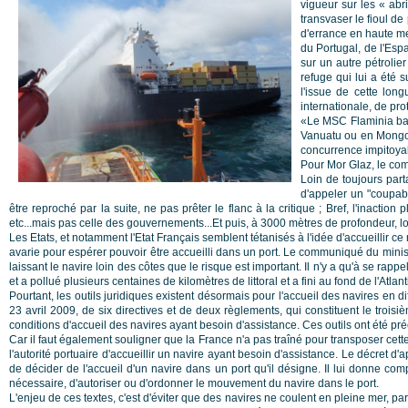
vigueur sur les « abr
transvaser le fioul d
d'errance en haute mer
du Portugal, de l'Esp
sur un autre pétrolie
refuge qui lui a été s
l'issue de cette lon
internationale, de prot
«Le MSC Flaminia bat
Vanuatu ou en Mongoli
concurrence impitoyable
Pour Mor Glaz, le co
Loin de toujours part
d'appeler un "coupabl
être reproché par la suite, ne pas prêter le flanc à la critique ; Bref, l'inactio
etc...mais pas celle des gouvernements...Et puis, à 3000 mètres de profondeur, lo
Les Etats, et notamment l'Etat Français semblent tétanisés à l'idée d'accueillir ce n
avarie pour espérer pouvoir être accueilli dans un port. Le communiqué du ministère 
laissant le navire loin des côtes que le risque est important. Il n'y a qu'à se rapp
et a pollué plusieurs centaines de kilomètres de littoral et a fini au fond de l'Atl
Pourtant, les outils juridiques existent désormais pour l'accueil des navires en d
23 avril 2009, de six directives et de deux règlements, qui constituent le troisi
conditions d'accueil des navires ayant besoin d'assistance. Ces outils ont été pr
Car il faut également souligner que la France n'a pas traîné pour transposer cette d
l'autorité portuaire d'accueillir un navire ayant besoin d'assistance. Le décret d'
de décider de l'accueil d'un navire dans un port qu'il désigne. Il lui donne comp
nécessaire, d'autoriser ou d'ordonner le mouvement du navire dans le port.
L'enjeu de ces textes, c'est d'éviter que des navires ne coulent en pleine mer, par