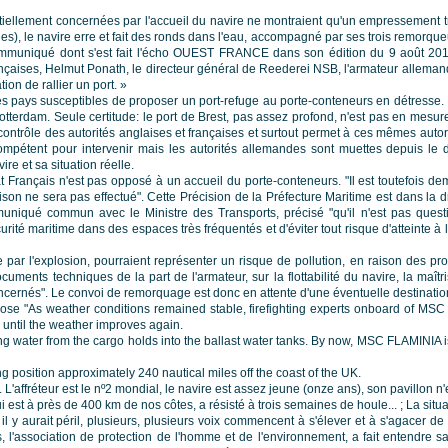
tiellement concernées par l'accueil du navire ne montraient qu'un empressement tr
, le navire erre et fait des ronds dans l'eau, accompagné par ses trois remorqueu
ommuniqué dont s'est fait l'écho OUEST FRANCE dans son édition du 9 août 2012
aises, Helmut Ponath, le directeur général de Reederei NSB, l'armateur allemand d
ion de rallier un port. »
 les pays susceptibles de proposer un port-refuge au porte-conteneurs en détresse.
tterdam. Seule certitude: le port de Brest, pas assez profond, n'est pas en mesure d
ontrôle des autorités anglaises et françaises et surtout permet à ces mêmes autor
 compétent pour intervenir mais les autorités allemandes sont muettes depuis le d
ire et sa situation réelle.
tat Français n'est pas opposé à un accueil du porte-conteneurs. "Il est toutefois 
son ne sera pas effectué". Cette Précision de la Préfecture Maritime est dans la dr
niqué commun avec le Ministre des Transports, précisé "qu'il n'est pas questio
 sécurité maritime dans des espaces très fréquentés et d'éviter tout risque d'atteinte 
par l'explosion, pourraient représenter un risque de pollution, en raison des pro
ments techniques de la part de l'armateur, sur la flottabilité du navire, la maîtri
rnés". Le convoi de remorquage est donc en attente d'une éventuelle destination f
"As weather conditions remained stable, firefighting experts onboard of MSC FL
 until the weather improves again.
ater from the cargo holds into the ballast water tanks. By now, MSC FLAMINIA is list
position approximately 240 nautical miles off the coast of the UK.
. L'affréteur est le nº2 mondial, le navire est assez jeune (onze ans), son pavillo
est à près de 400 km de nos côtes, a résisté à trois semaines de houle... ; La situa
 y aurait péril, plusieurs, plusieurs voix commencent à s'élever et à s'agacer de 
, l'association de protection de l'homme et de l'environnement, a fait entendre