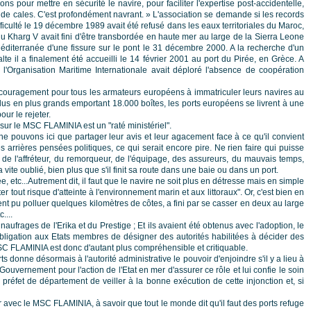
 pour mettre en sécurité le navire, pour faciliter l'expertise post-accidentelle,
nd de cales. C'est profondément navrant. » L'association se demande si les records
fficulté le 19 décembre 1989 avait été refusé dans les eaux territoriales du Maroc,
u Kharg V avait fini d'être transbordée en haute mer au large de la Sierra Leone
n Méditerranée d'une fissure sur le pont le 31 décembre 2000. A la recherche d'un
alte il a finalement été accueilli le 14 février 2001 au port du Pirée, en Grèce. A
 l'Organisation Maritime Internationale avait déploré l'absence de coopération
ncouragement pour tous les armateurs européens à immatriculer leurs navires au
lus en plus grands emportant 18.000 boîtes, les ports européens se livrent à une
our le rejeter.
le MSC FLAMINIA est un "raté ministériel".
e pouvons ici que partager leur avis et leur agacement face à ce qu'il convient
arrières pensées politiques, ce qui serait encore pire. Ne rien faire qui puisse
r ou de l'affréteur, du remorqueur, de l'équipage, des assureurs, du mauvais temps,
te oublié, bien plus que s'il finit sa route dans une baie ou dans un port.
ée, etc...Autrement dit, il faut que le navire ne soit plus en détresse mais en simple
r tout risque d'atteinte à l'environnement marin et aux littoraux". Or, c'est bien en
vement pu polluer quelques kilomètres de côtes, a fini par se casser en deux au large
....
aufrages de l'Erika et du Prestige ; Et ils avaient été obtenus avec l'adoption, le
it obligation aux Etats membres de désigner des autorités habilitées à décider des
 MSC FLAMINIA est donc d'autant plus compréhensible et critiquable.
ts donne désormais à l'autorité administrative le pouvoir d'enjoindre s'il y a lieu à
 Gouvernement pour l'action de l'Etat en mer d'assurer ce rôle et lui confie le soin
u préfet de département de veiller à la bonne exécution de cette injonction et, si
ser avec le MSC FLAMINIA, à savoir que tout le monde dit qu'il faut des ports refuge