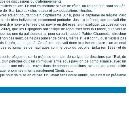
e type de discussions ou d'atermoiements.
 milliers de km². Le mal est moindre si 5km de côtes, au lieu de 300, sont pollués.
 de l'Etat face aux élus locaux et aux populations littorales.
es étaient pourtant plein d'optimisme. Ainsi, pour le capitaine de frégate Marc
sur le bien individuel», notamment portuaire. Jusqu'à présent, «on pouvait être
t dire non» à l'entrée d'un navire en détresse, a-t-il expliqué. La question des
e 2002), que les Espagnols ont essayé de repousser vers la France, puis vers le
 port ou une ria galicienne», a, pour sa part, rappelé Patrick Chaumette, directeur
on des lieux, de ne pas publier de cartes, même s'il est connu qu'il n'existe pas
mais limité», a-t-il ajouté. Ce décret achevait donc la mise en place d'un arsenal
giques et humaines de naufrages comme ceux du pétrolier Erika (en 1999) et du
ports refuges et sur la (re)prise en main de ce type de décisions par l'Etat, de
ra d'un pétrolier ou d'un chimiquier armé sous pavillon de complaisance, avec un
réuni pour une mise en œuvre dans de bonnes conditions, avec un armateur solide
e renommée internationalement (Smit), etc...
ique pour sa mise en œuvre. On l'avait sans doute oublié, mais c'est un préalable