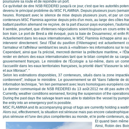
poursuivre sa route et de rejoindre un port.
Ce qu'évitait de dire NSB REDEREI jusqu'à ce jour, c'est que les autorités poten
devenu le principal problème du MSC FLAMINIA. Depuis plusieurs jours (semaines)
heures. Rompant avec le silence de mise depuis plusieurs jours, et par un c
conteneurs MSC Flaminia agonise depuis près d'un mois, au large des côtes franç
battant pavillon allemand ne reçoive, de la part d'aucun pays européen, l'autorisat
Il semble, pourtant, que d'intenses négociations soient toujours en cours entre
bon train. Le port de Brest a été évoqué, puis la baie de Douarnenez, et enfin Ro
Actuellement dans les eaux internationales, le MSC Flaminia échappe ainsi au c
intervenir directement. Seul l'État du pavillon (l'Allemagne) est actuellement
l'armateur et l'affréteur semblant les seuls à «maîtriser» les informations sur le nav
Cependant, ainsi que l'a précisé, mercredi dernier la préfecture maritime, « l'É
rester en dehors des eaux internationales tant que le bilan complet de sa cargai
gouvernement français. Le ministère de l'Écologie a lui-même, dans un commu
l'accueillir dans les eaux territoriales françaises, la priorité étant "d'assurer la
et aux littoraux". "
Selon les estimations disponibles, 37 conteneurs, situés dans la zone impactée 
contiennent", indique le ministère. Le gouvernement se dit "dans l'attente de docu
information technique, "en lien permanent avec leurs homologues européens conce
Le dernier communiqué de NSB REDEREI du 13 août 2012 ne dit pas autre chose 
Currently, weather conditions worsened, forcing the suspension of the operations
During the past days the salvage team was able to stabilize the vessel by pumping w
the entry into an emergency port is possible.
MSC FLAMINIA and its accompanying group of tugs are currently holding a waiting 
Alors oui, effectivement, la situation est sérieuse mais pas encore catastrophique
plus sérieuse et l'une des plus compétentes au monde, et le porte-conteneurs, qui 
Et quand bien même il
Ainsi, Robin des Bois