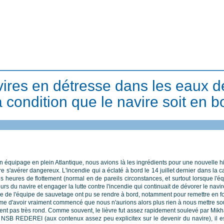
ires en détresse dans les eaux d
ondition que le navire soit en bon
ipage en plein Atlantique, nous avions là les ingrédients pour une nouvelle histo
 s'avérer dangereux. L'incendie qui a éclaté à bord le 14 juillet dernier dans la ca
s heures de flottement (normal en de pareils circonstances, et surtout lorsque l'é
du navire et engager la lutte contre l'incendie qui continuait de dévorer le navir
embre de l'équipe de sauvetage ont pu se rendre à bord, notamment pour remettre en
même d'avoir vraiment commencé que nous n'aurions alors plus rien à nous mettre sou
nt pas très rond. Comme souvent, le lièvre fut assez rapidement soulevé par Mikha
 NSB REDEREI (aux contenux assez peu explicitex sur le devenir du navire), il 