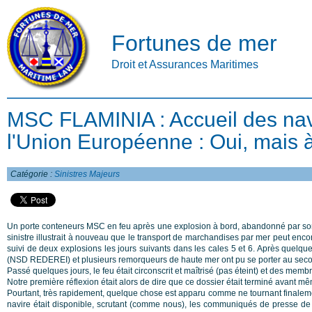
Fortunes de mer
Droit et Assurances Maritimes
MSC FLAMINIA : Accueil des nav
l'Union Européenne : Oui, mais à c
Catégorie :
Sinistres Majeurs
Un porte conteneurs MSC en feu après une explosion à bord, abandonné par son équ
sinistre illustrait à nouveau que le transport de marchandises par mer peut encore
suivi de deux explosions les jours suivants dans les cales 5 et 6. Après quelque
(NSD REDEREI) et plusieurs remorqueurs de haute mer ont pu se porter au secours 
Passé quelques jours, le feu était circonscrit et maîtrisé (pas éteint) et des m
Notre première réflexion était alors de dire que ce dossier était terminé avant 
Pourtant, très rapidement, quelque chose est apparu comme ne tournant finaleme
navire était disponible, scrutant (comme nous), les communiqués de presse de