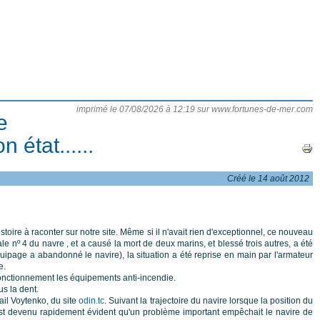
imprimé le 07/08/2026 à 12:19 sur www.fortunes-de-mer.com
e
 état......
Créé le 14 août 2012
ire à raconter sur notre site. Même si il n'avait rien d'exceptionnel, ce nouveau
le nº 4 du navre , et a causé la mort de deux marins, et blessé trois autres, a été
quipage a abandonné le navire), la situation a été reprise en main par l'armateur
e.
 fonctionnement les équipements anti-incendie.
s la dent.
il Voytenko, du site
odin.tc
. Suivant la trajectoire du navire lorsque la position du
est devenu rapidement évident qu'un problème important empêchait le navire de