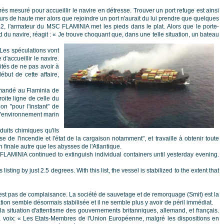
ès mesuré pour accueillir le navire en détresse. Trouver un port refuge est ainsi
rs de haute mer alors que rejoindre un port n'aurait du lui prendre que quelques
, l'armateur du MSC FLAMINIA met les pieds dans le plat. Alors que le porte-
u navire, réagit : « Je trouve choquant que, dans une telle situation, un bateau
 Les spéculations vont
'accueillir le navire.
ités de ne pas avoir à
ébut de cette affaire,
demandé au Flaminia de
oite ligne de celle du
n "pour l'instant" de
à l'environnement marin
duits chimiques qu'ils
se de l'incendie et l'état de la cargaison notamment", et travaille à obtenir toute
inale autre que les abysses de l'Atlantique.
AMINIA continued to extinguish individual containers until yesterday evening.
ing by just 2.5 degrees. With this list, the vessel is stabilized to the extent that
n n'est pas de complaisance. La société de sauvetage et de remorquage (Smit) est la
tion semble désormais stabilisée et il ne semble plus y avoir de péril immédiat.
la situation d'attentisme des gouvernements britanniques, allemand, et français.
 sa voix: « Les Etats-Membres de l'Union Européenne, malgré les dispositions en