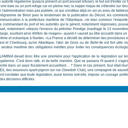
autorité régalienne (jusqu'à présent un port pouvait refuser), le but est d'éviter c
ns une baie ou un port refuge car en pleine mer, la nappe risque de s'étendre sur des
r l'administration mais pas publiée, ce qui constitue déjà en soi un aveu de faiblesse
légramme de Brest paru le lendemain de la publication du Décret, les commentair
munication à la préfecture maritime de l'Atlantique, «le bien commun l'emporte 
 commandant du port et les autorités qui le gèrent, notamment régionales, pouvaien
sait, notamment «depuis l'errance du pétrolier Prestige (naufragé le 13 novembr
 large, souillant ainsi 400km de rivages», quand il «aurait pu être accueilli dans un
ritime et océanique à Nantes. «La France a décidé de déterminer des procédures et n
rest et Cherbourg, qu'en Atlantique, l'abri de Groix ou de Belle-Ile est fort utile 
au secteur maritime des obligations inédites pour éviter les conséquences écolo
MINIA devait donc être une première pour l'application de la législation sur les 
galienne. C'est donc raté, et de belle manière. Que se passera t'il quand il s'agi
ilié dans un pays fiscalement accueillant.... ? Dans le cas présent, tout était 
, des assureurs ayant pignon sur rue (Swedish Club), une compagnie de sauvetag
nt constater que toute législation, aussi bonne soit-elle, impose un courage polit
es décisions difficiles.