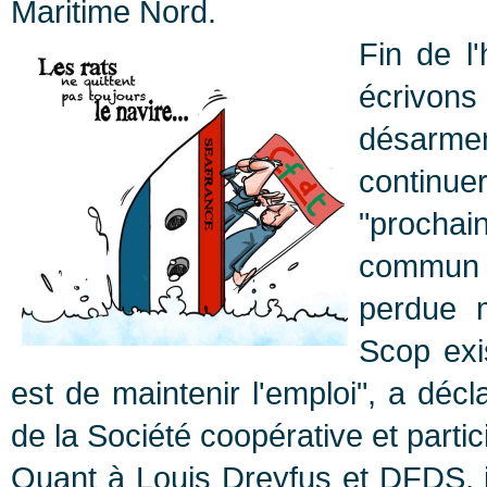
Maritime Nord.
Fin de l'
écrivons
désarmen
continu
"prochai
commun 
perdue m
Scop exis
est de maintenir l'emploi", a dé
de la Société coopérative et partic
Quant à Louis Dreyfus et DFDS, i