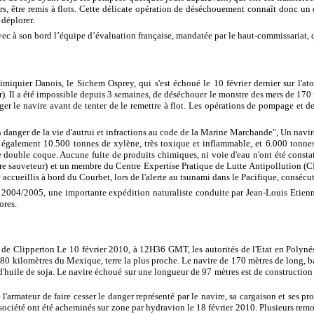
eurs, être remis à flots. Cette délicate opération de déséchouement connaît donc u
 déplorer.
vec à son bord l’équipe d’évaluation française, mandatée par le haut-commissariat, q
miquier Danois, le Sichem Osprey, qui s'est échoué le 10 février dernier sur l'ato
r). Il a été impossible depuis 3 semaines, de déséchouer le monstre des mers de 170
er le navire avant de tenter de le remettre à flot. Les opérations de pompage et de
n danger de la vie d'autrui et infractions au code de la Marine Marchande", Un navir
également 10.500 tonnes de xylène, très toxique et inflammable, et 6.000 tonne
 double coque. Aucune fuite de produits chimiques, ni voie d'eau n'ont été constat
tre sauveteur) et un membre du Centre Expertise Pratique de Lutte Antipollution 
 accueillis à bord du Courbet, lors de l'alerte au tsunami dans le Pacifique, consécu
en 2004/2005, une importante expédition naturaliste conduite par Jean-Louis Etien
ores.
 Clipperton Le 10 février 2010, à 12H36 GMT, les autorités de l'Etat en Polyné
1 280 kilomètres du Mexique, terre la plus proche. Le navire de 170 mètres de long, 
'huile de soja. Le navire échoué sur une longueur de 97 mètres est de construction r
rmateur de faire cesser le danger représenté par le navire, sa cargaison et ses pro
iété ont été acheminés sur zone par hydravion le 18 février 2010. Plusieurs remorque