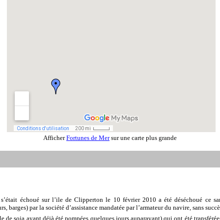
Afficher
Fortunes de Mer
sur une carte plus grande
ait échoué sur l’ile de Clipperton le 10 février 2010 a été déséchoué ce same
 barges) par la société d’assistance mandatée par l’armateur du navire, sans succè
le de soja ayant déjà été pompées quelques jours auparavant) qui ont été transférées