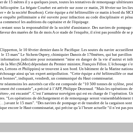
r de 15 mètres il y a quelques jours, toutes les tentatives de remorquage ultérieures 
licoptère. La frégate Courbet est arrivée sur zone ce matin, 26 février sur les li
r » de la société Bourbon). Cette équipe a été hélitreuillée ce matin à bord du 
e enquête préliminaire a été ouverte pour infraction au code disciplinaire et pénal
, a commencé les auditions du capitaine et de l'équipage.
ons restant sous la responsabilité de la société d'assistance. Des navires de pompag
faveur des marées de fin de mois A ce stade de l'enquête, il n'est pas possible de se 
 Clipperton, le 10 février dernier dans le Pacifique. Les soutes du navire accueill
t le 15 mars” Le Sichem Osprey, chimiquier Danois de 170mètres, qui bat pavillon M
une information judiciaire pour notamment “mise en danger de la vie d’autrui et i
de la Mer (SGMer) dépendant du Premier ministre, François Fillon. L’échouage s’est 
, Lettons et Philippins) se trouvent à son bord. Un bâtiment de la Marine nationale
échouage ainsi qu’un expert antipollution. “Cette équipe a été hélitreuillée ce ma
ont bonnes”, indiquait, vendredi, un communiqué du Haut commissariat.
te néanmoins les autorités car elle est composée de “10 500 tonnes de xylène, produ
ment été constatée”, a précisé à l’AFP, Philippe Dezeraud. “Mais les opérations de r
ètres-, est encastré”. C’est l’armateur norvégien qui est en charge de l’opération. U
 mètres. “Les opérations de déchargement et de remorquage seront vraisemblablement
e (…) avant le 15 mars”. “Des navires de pompage et de transfert de la cargaison son
que encore le Haut-commissariat, qui précise qu’à l’heure actuelle “il n’est pas pos