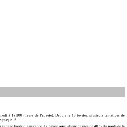
di à 19H00 (heure de Papeete). Depuis le 13 février, plusieurs tentatives de
s jusque-là.
 sur une barge d’assistance. Le navire ainsi allégé de prés de 40 % du poids de la