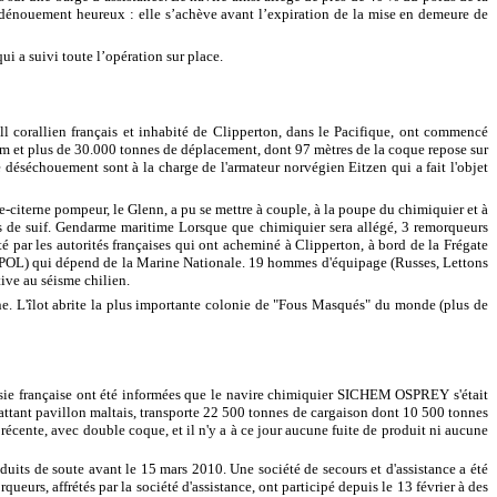
n dénouement heureux : elle s’achève avant l’expiration de la mise en demeure de
ui a suivi toute l’opération sur place.
ll corallien français et inhabité de Clipperton, dans le Pacifique, ont commencé
 m et plus de 30.000 tonnes de déplacement, dont 97 mètres de la coque repose sur
 déséchouement sont à la charge de l'armateur norvégien Eitzen qui a fait l'objet
e-citerne pompeur, le Glenn, a pu se mettre à couple, à la poupe du chimiquier et à
s de suif. Gendarme maritime Lorsque que chimiquier sera allégé, 3 remorqueurs
é par les autorités françaises qui ont acheminé à Clipperton, à bord de la Frégate
(CPOL) qui dépend de la Marine Nationale. 19 hommes d'équipage (Russes, Lettons
tive au séisme chilien.
ne. L'îlot abrite la plus importante colonie de "Fous Masqués" du monde (plus de
sie française ont été informées que le navire chimiquier SICHEM OSPREY s'était
battant pavillon maltais, transporte 22 500 tonnes de cargaison dont 10 500 tonnes
écente, avec double coque, et il n'y a à ce jour aucune fuite de produit ni aucune
duits de soute avant le 15 mars 2010. Une société de secours et d'assistance a été
urs, affrétés par la société d'assistance, ont participé depuis le 13 février à des