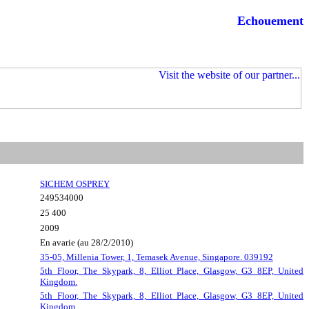
Echouement
SICHEM OSPREY
249534000
25 400
2009
En avarie (au 28/2/2010)
35-05, Millenia Tower, 1, Temasek Avenue, Singapore. 039192
5th Floor, The Skypark, 8, Elliot Place, Glasgow, G3 8EP, United
Kingdom.
5th Floor, The Skypark, 8, Elliot Place, Glasgow, G3 8EP, United
Kingdom.