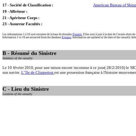
17 - Société de Classification :
American Bureau of Ship
19 - Affréteur :
21 - Apériteur Corps :
23 - Assureur Facultés :
Les informations 1 à 16 sont extraites de la base de données
Equasis
. Elles sont à jour à la date de l’avarie objet d
Information 1 to 16 are extracted from the database
Equasis
. Information are updated at the date of the casualty. I
B - Résumé du Sinistre
Summary of the casualty
Le 10 février 2010, pour une raison encore inconnue à ce jour( 28/2/2010) le SIC
son navire.
L'¨île de Clipperton
est une possession française à l'histoire mouvementé
C - Lieu du Sinistre
Location of the casualty