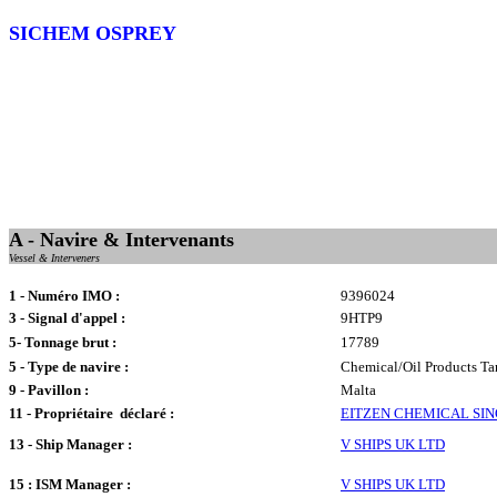
SICHEM OSPREY
A - Navire & Intervenants
Vessel & Interveners
1 - Numéro IMO :
9396024
3 - Signal d'appel :
9HTP9
5- Tonnage brut :
17789
5 - Type de navire :
Chemical/Oil Products Ta
9 - Pavillon :
Malta
11 - Propriétaire déclaré :
EITZEN CHEMICAL SI
13 - Ship Manager :
V SHIPS UK LTD
15 : ISM Manager :
V SHIPS UK LTD