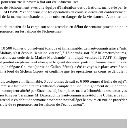
pour remettre le navire à flot ont été infructueuses.
eux de l'échouement avec une équipe d'évaluation des opérations, mandatée par le
SICHEM OSPREY et confirme que les opérations en cours se déroulent conformément
 de la marine marchande et pour mise en danger de la vie d'autrui. A ce titre, un
e et de transfert de la cargaison sont attendus en début de semaine prochaine pour
prononcer sur les raisons de l'échouement.
ent 10 500 tonnes d’un solvant toxique et inflammable. Le haut-commissaire a “mis
altais, s’est échoué “à pleine vitesse”, à 16 noeuds, soit 29,6 kilomètres/heures,
nfractions au code de la Marine Marchande”, a indiqué vendredi à l’AFP, Philippe
produit en pleine nuit alors que le géant des mers, parti du Panama, faisait route
, la frégate Courbet (partie de Callao, Pérou), a été envoyé sur place avec à son
tin à bord du Sichem Osprey, et confirme que les opérations en cours se déroulent
it toxique et inflammable, 6 000 tonnes de suif et 6 000 tonnes d’huile de soja”.
emise à flot vont être très difficiles, compte tenu de l’éloignement de Clipperton
n remorqueur affrété par Eitzen est déjà sur place, mais a échouédans ses tentatives
 très longues”, a estimé M. Dezeraud. Le haut-commissaireAdolphe Colrat a de son
t attendus en début de semaine prochaine pour alléger le navire en vue de procéder
sible de se prononcer sur les raisons de l’échouement”.