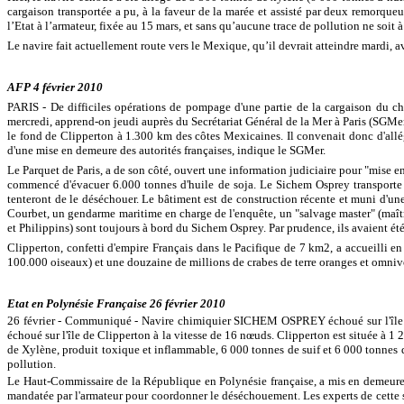
cargaison transportée a pu, à la faveur de la marée et assisté par deux remorqu
l’Etat à l’armateur, fixée au 15 mars, et sans qu’aucune trace de pollution ne soit à
Le navire fait actuellement route vers le Mexique, qu’il devrait atteindre mardi, a
AFP 4 février 2010
PARIS - De difficiles opérations de pompage d'une partie de la cargaison du chi
mercredi, apprend-on jeudi auprès du Secrétariat Général de la Mer à Paris (SGMe
le fond de Clipperton à 1.300 km des côtes Mexicaines. Il convenait donc d'allég
d'une mise en demeure des autorités françaises, indique le SGMer.
Le Parquet de Paris, a de son côté, ouvert une information judiciaire pour "mise e
commencé d'évacuer 6.000 tonnes d'huile de soja. Le Sichem Osprey transporte 
tenteront de le déséchouer. Le bâtiment est de construction récente et muni d'une
Courbet, un gendarme maritime en charge de l'enquête, un "salvage master" (maî
et Philippins) sont toujours à bord du Sichem Osprey. Par prudence, ils avaient été
Clipperton, confetti d'empire Français dans le Pacifique de 7 km2, a accueilli 
100.000 oiseaux) et une douzaine de millions de crabes de terre oranges et omniv
Etat en Polynésie Française 26 février 2010
26 février - Communiqué - Navire chimiquier SICHEM OSPREY échoué sur l'île de
échoué sur l'île de Clipperton à la vitesse de 16 nœuds. Clipperton est située à 
de Xylène, produit toxique et inflammable, 6 000 tonnes de suif et 6 000 tonnes d
pollution.
Le Haut-Commissaire de la République en Polynésie française, a mis en demeure l'a
mandatée par l'armateur pour coordonner le déséchouement. Les experts de cette soc