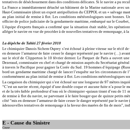
tentatives de déséchouement dans des conditions délicates. Si le navire a pu recule
La France a immédiatement détaché un bâtiment de la Marine nationale avec un hé
Haut-Commissaire (dont un expert antipollution du CEPPOL et un « salvage maste
au plan initial de remise à flot. Les conditions météorologiques sont bonnes. Un
officier de police judiciaire de la gendarmerie maritime, embarqué sur le Courbet
L'équipe d'experts français a confirmé que la situation était stable, les opérati
alléger le navire en vue de procéder à de nouvelles tentatives de remorquage, à la 
La dépêche de Tahiti 27 février 2010
Le chimiquier Danois Sichem Osprey s’est échoué à pleine vitesse sur le récif de
en demeure l’armateur de faire cesser le danger représenté par le navire (…) avan
sur le récif de Clipperton le 10 février dernier. Le Parquet de Paris a ouvert 
Dezeraud, commissaire en chef et chargé de mission auprès du Secrétariat général 
à travers le Pacifique pour gagner la Corée du Sud. 19 hommes d’équipage (Russes
bord un gendarme maritime chargé de lancer l’enquête sur les circonstances de l’
conformément au plan initial de remise à flot. Les conditions météorologiques s
La cargaison du chimiquier qui s’est échoué sur une longueur de 97 mètres inquiè
“C’est un navire récent, équipé d’une double coque et aucune fuite n’a pour le mo
et de la très faible profondeur d’eau où le chimiquier -quiaun tirant d’eau de 11 m
de remise à flot du navire, ne parvenant à le faire bouger que de quinze petits
côté “mis en demeure l’armateur de faire cesser le danger représenté par le navir
àdenouvelles tentatives de remorquage à la faveur des marées de fin de mois”, indi
E - Cause du Sinistre
Cause