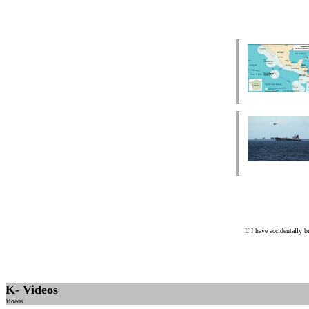
If I have accidentally 
K- Videos
Videos