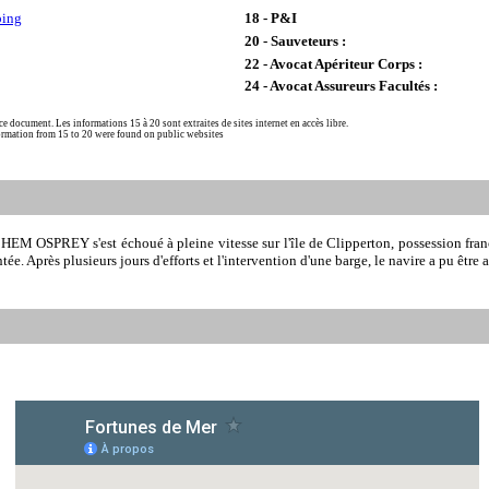
ping
18 - P&I
20 - Sauveteurs :
22 - Avocat Apériteur Corps :
24 - Avocat Assureurs Facultés :
e ce document. Les informations 15 à 20 sont extraites de sites internet en accès libre.
nformation from 15 to 20 were found on public websites
HEM OSPREY s'est échoué à pleine vitesse sur l'île de Clipperton, possession fran
e. Après plusieurs jours d'efforts et l'intervention d'une barge, le navire a pu être 