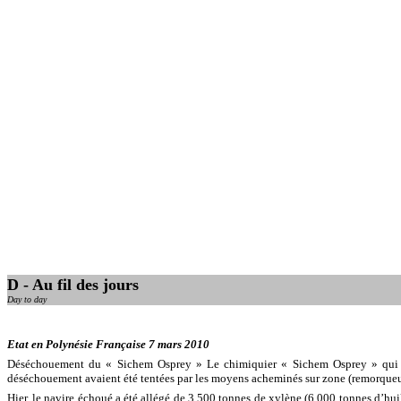
D - Au fil des jours
Day to day
Etat en Polynésie Française 7 mars 2010
Déséchouement du « Sichem Osprey » Le chimiquier « Sichem Osprey » qui s’ét
déséchouement avaient été tentées par les moyens acheminés sur zone (remorqueurs,
Hier, le navire échoué a été allégé de 3 500 tonnes de xylène (6 000 tonnes d’hui