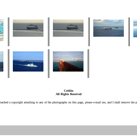
Crédits
All Rights Reserved
breached a copyright attaching to any of the photographs on this page, please e-mail me, and I shall remove the
p