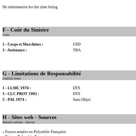
No information for the time being
F - Coût du Sinistre
Costs
1 - Corps et Marchines :
USD
3 - Assistance :
TBA
G - Limitations de Responsabilité
Liability limits
1 - LLMC 1976 :
DTS
3 - CLC PROT 1992 :
DTS
5 - PAL 1974 :
Sans Objet
H - Sites web - Sources
Related websites - Sources
Forces armées en Polynésie Française