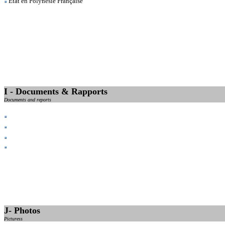
Etat en Polynésie Française
I - Documents & Rapports
Documents and reports
J- Photos
Picturess