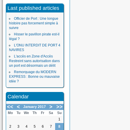
Last published articles
Officier de Port : Une longue
histoire pas forcement simple à
suivre
Hisser le pavillon pirate est-il
légal ?
L'ONU INTERDIT DE PORT 4
NAVIRES
L'accès en Zone d'Accès
Restreint sans autorisation dans
un port est désormais un délit
Remorquage du MODERN
EXPRESS : Bonne ou mauvaise
idée ?
Calendar
<<
<
>
>>
January 2017
Mo
Tu
We
Th
Fr
Sa
Su
1
2
3
4
5
6
7
8