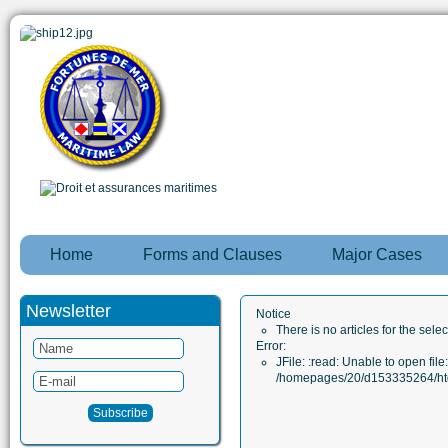
Home
Forms and Clauses
Major Cases
Newsletter
Notice
There is no articles for the sele
Error:
JFile: :read: Unable to open file:
/homepages/20/d153335264/htd