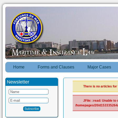
Home
Forms and Clauses
Major Cases
Newsletter
There is no articles for
JFile: :read: Unable to 
/homepages/20/d153335264/