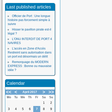
Last published articles
Officier de Port : Une longue
histoire pas forcement simple à
suivre
Hisser le pavillon pirate est-il
légal ?
L'ONU INTERDIT DE PORT 4
NAVIRES
L'accès en Zone d'Accès
Restreint sans autorisation dans
un port est désormais un délit
Remorquage du MODERN
EXPRESS : Bonne ou mauvaise
idée ?
Calendar
<<
<
>
>>
April 2017
Mo
Tu
We
Th
Fr
Sa
Su
1
2
3
4
5
6
7
8
9