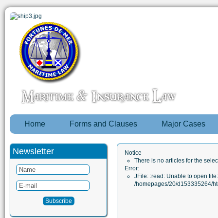
Home
Forms and Clauses
Major Cases
Newsletter
Notice
There is no articles for the sele
Error:
JFile: :read: Unable to open file:
/homepages/20/d153335264/htd