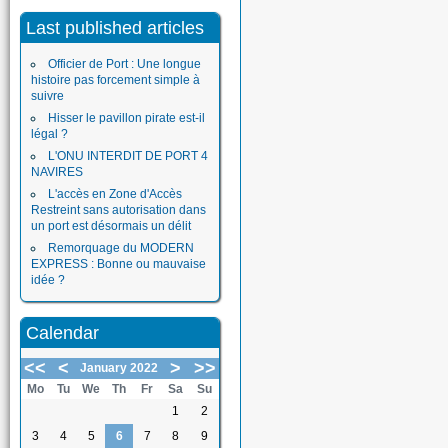
Last published articles
Officier de Port : Une longue
histoire pas forcement simple à
suivre
Hisser le pavillon pirate est-il
légal ?
L'ONU INTERDIT DE PORT 4
NAVIRES
L'accès en Zone d'Accès
Restreint sans autorisation dans
un port est désormais un délit
Remorquage du MODERN
EXPRESS : Bonne ou mauvaise
idée ?
Calendar
<<
<
>
>>
January 2022
Mo
Tu
We
Th
Fr
Sa
Su
1
2
3
4
5
6
7
8
9