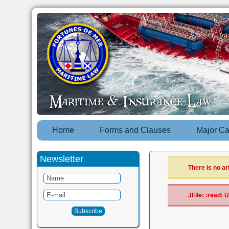
Home
Forms and Clauses
Major C
Newsletter
There is no ar
JFile: :read: