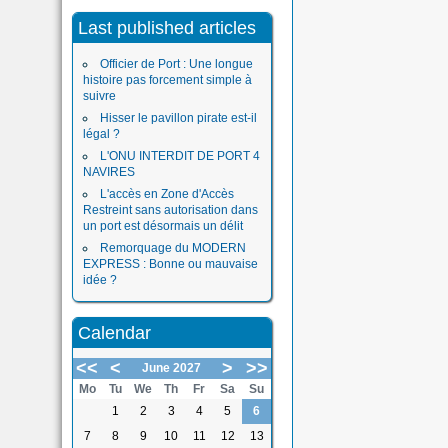
Last published articles
Officier de Port : Une longue
histoire pas forcement simple à
suivre
Hisser le pavillon pirate est-il
légal ?
L'ONU INTERDIT DE PORT 4
NAVIRES
L'accès en Zone d'Accès
Restreint sans autorisation dans
un port est désormais un délit
Remorquage du MODERN
EXPRESS : Bonne ou mauvaise
idée ?
Calendar
<<
<
>
>>
June 2027
Mo
Tu
We
Th
Fr
Sa
Su
1
2
3
4
5
6
7
8
9
10
11
12
13