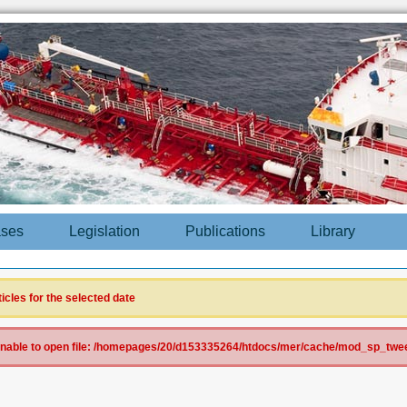
ases
Legislation
Publications
Library
ticles for the selected date
 Unable to open file: /homepages/20/d153335264/htdocs/mer/cache/mod_sp_tweet