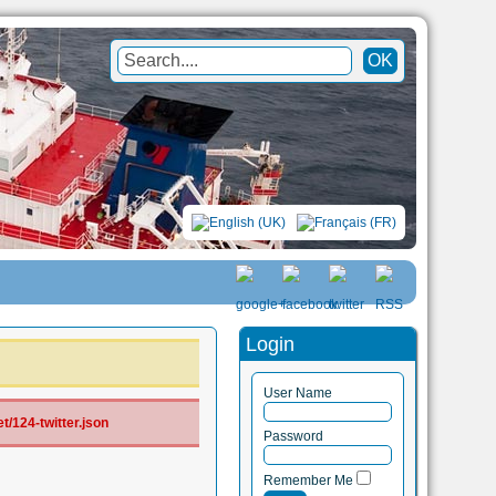
Login
User Name
/124-twitter.json
Password
Remember Me