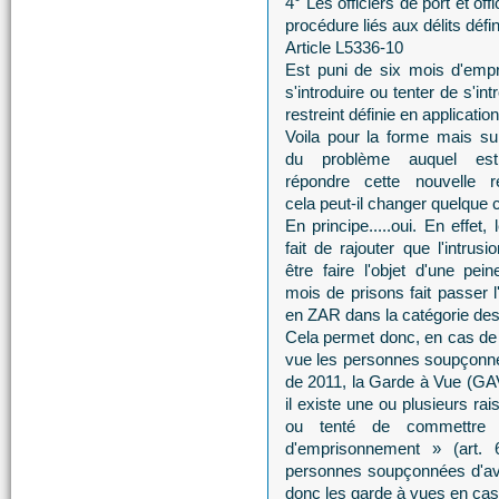
4° Les officiers de port et of
procédure liés aux délits défini
Article L5336-10
Est puni de six mois d'emp
s'introduire ou tenter de s'i
restreint définie en application
Voila pour la forme mais su
du problème auquel es
répondre cette nouvelle ré
cela peut-il changer quelque 
En principe.....oui. En effet,
fait de rajouter que l'intrusi
être faire l'objet d'une pei
mois de prisons fait passer l'
en ZAR dans la catégorie des
Cela permet donc, en cas de c
vue les personnes soupçonné
de 2011, la Garde à Vue (GAV
il existe une ou plusieurs r
ou tenté de commettre 
d'emprisonnement » (art. 
personnes soupçonnées d'avoi
donc les garde à vues en cas