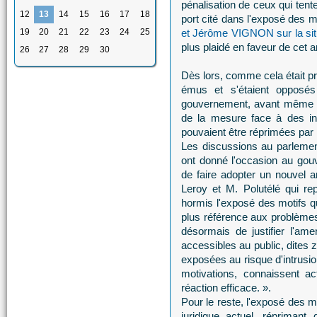
pénalisation de ceux qui tente
12
13
14
15
16
17
18
port cité dans l'exposé des m
19
20
21
22
23
24
25
et Jérôme VIGNON sur la situ
plus plaidé en faveur de cet
26
27
28
29
30
Dès lors, comme cela était pré
émus et s'étaient opposés
gouvernement, avant même to
de la mesure face à des int
pouvaient être réprimées par le
Les discussions au parlement
ont donné l'occasion au gou
de faire adopter un nouvel
Leroy et M. Polutélé qui re
hormis l'exposé des motifs q
plus référence aux problèmes
désormais de justifier l'a
accessibles au public, dites
exposées au risque d'intrusio
motivations, connaissent a
réaction efficace. ».
Pour le reste, l'exposé des mot
juridique actuel, répriman