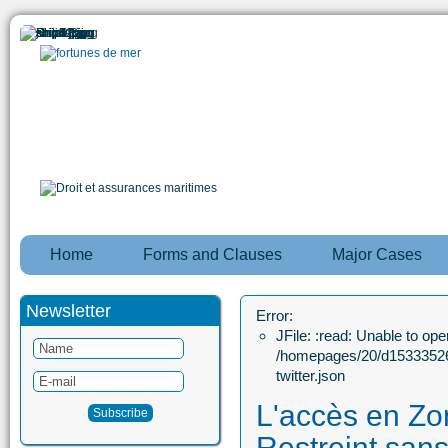
Home
Forms and Clauses
Major Cases
Newsletter
Error:
JFile: :read: Unable to open
/homepages/20/d15333526
twitter.json
L'accès en Zo
Restreint sans