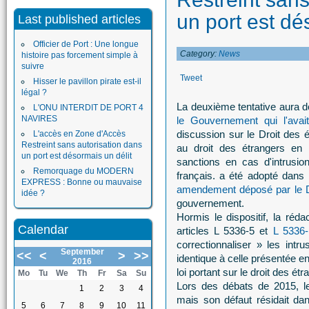
un port est dé
Last published articles
Officier de Port : Une longue
Category:
News
histoire pas forcement simple à
suivre
Tweet
Hisser le pavillon pirate est-il
légal ?
La deuxième tentative aura d
L'ONU INTERDIT DE PORT 4
NAVIRES
le Gouvernement qui l'avai
discussion sur le Droit des 
L'accès en Zone d'Accès
Restreint sans autorisation dans
au droit des étrangers en 
un port est désormais un délit
sanctions en cas d'intrusio
Remorquage du MODERN
français. a été adopté dans
EXPRESS : Bonne ou mauvaise
amendement déposé par le 
idée ?
gouvernement.
Hormis le dispositif, la réd
Calendar
articles L 5336-5 et
L 5336-
correctionnaliser » les intr
September
<<
<
>
>>
identique à celle présentée en
2016
loi portant sur le droit des ét
Mo
Tu
We
Th
Fr
Sa
Su
Lors des débats de 2015, 
1
2
3
4
mais son défaut résidait dans
5
6
7
8
9
10
11