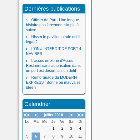
Dernières publications
Officier de Port : Une longue
histoire pas forcement simple à
suivre
Hisser le pavillon pirate est-il
légal ?
L'ONU INTERDIT DE PORT 4
NAVIRES
L'accès en Zone d'Accès
Restreint sans autorisation dans
un port est désormais un délit
Remorquage du MODERN
EXPRESS : Bonne ou mauvaise
idée ?
Calendrier
<<
<
>
>>
juillet 2010
Lu
Ma
Me
Je
Ve
Sa
Di
1
2
3
4
5
6
7
8
9
10
11