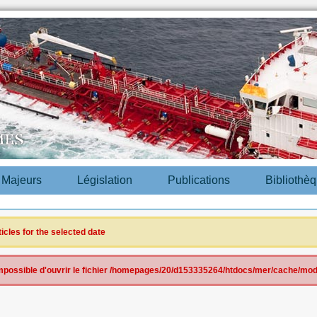
s Majeurs
Législation
Publications
Bibliothè
ticles for the selected date
 impossible d'ouvrir le fichier /homepages/20/d153335264/htdocs/mer/cache/mod