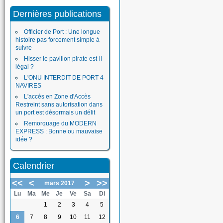
Dernières publications
Officier de Port : Une longue
histoire pas forcement simple à
suivre
Hisser le pavillon pirate est-il
légal ?
L'ONU INTERDIT DE PORT 4
NAVIRES
L'accès en Zone d'Accès
Restreint sans autorisation dans
un port est désormais un délit
Remorquage du MODERN
EXPRESS : Bonne ou mauvaise
idée ?
Calendrier
<<
<
>
>>
mars 2017
Lu
Ma
Me
Je
Ve
Sa
Di
1
2
3
4
5
6
7
8
9
10
11
12