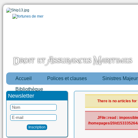
Accueil
Polices et clauses
Sinistres Majeur
Bibliothèque
Newsletter
There is no articles for
JFile::read : impossible 
/homepages/20/d153335264/