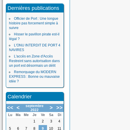
Dernières publications
Officier de Port : Une longue
histoire pas forcement simple à
suivre
Hisser le pavillon pirate est-il
légal ?
L'ONU INTERDIT DE PORT 4
NAVIRES
L'accès en Zone d'Accès
Restreint sans autorisation dans
un port est désormais un délit
Remorquage du MODERN
EXPRESS : Bonne ou mauvaise
idée ?
Calendrier
septembre
<<
<
>
>>
2022
Lu
Ma
Me
Je
Ve
Sa
Di
1
2
3
4
5
6
7
8
9
10
11