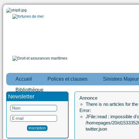
Accueil
Polices et clauses
Sinistres Majeur
Bibliothèque
Newsletter
Annonce
There is no articles for th
Error:
JFile::read : impossible d'ou
/homepages/20/d15333526
twitter.json