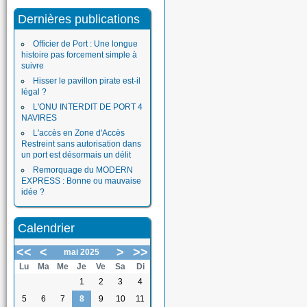
Dernières publications
Officier de Port : Une longue
histoire pas forcement simple à
suivre
Hisser le pavillon pirate est-il
légal ?
L'ONU INTERDIT DE PORT 4
NAVIRES
L'accès en Zone d'Accès
Restreint sans autorisation dans
un port est désormais un délit
Remorquage du MODERN
EXPRESS : Bonne ou mauvaise
idée ?
Calendrier
<<
<
>
>>
mai 2025
Lu
Ma
Me
Je
Ve
Sa
Di
1
2
3
4
5
6
7
8
9
10
11