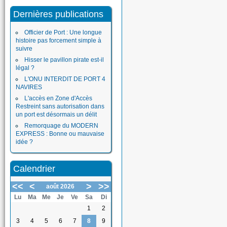
Dernières publications
Officier de Port : Une longue
histoire pas forcement simple à
suivre
Hisser le pavillon pirate est-il
légal ?
L'ONU INTERDIT DE PORT 4
NAVIRES
L'accès en Zone d'Accès
Restreint sans autorisation dans
un port est désormais un délit
Remorquage du MODERN
EXPRESS : Bonne ou mauvaise
idée ?
Calendrier
<<
<
>
>>
août 2026
Lu
Ma
Me
Je
Ve
Sa
Di
1
2
3
4
5
6
7
8
9