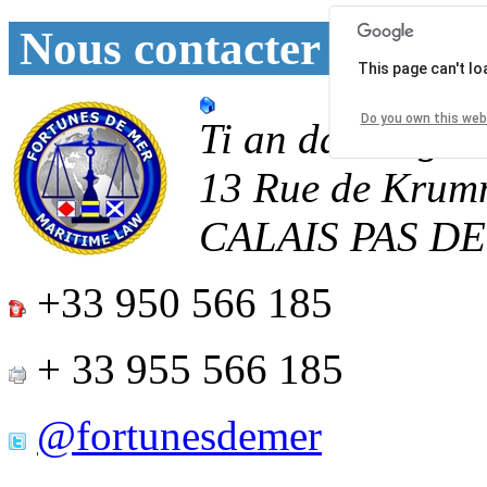
Nous contacter
This page can't l
Do you own this web
Ti an daoulagad
13 Rue de Krum
CALAIS
PAS D
+33 950 566 185
+ 33 955 566 185
@fortunesdemer