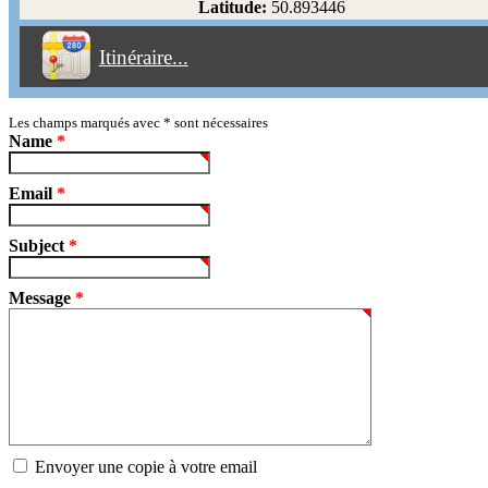
Latitude:
50.893446
Éviter les péages
Itinéraire...
Partir!
Reset
Les champs marqués avec
*
sont nécessaires
Name
*
Email
*
Subject
*
Message
*
Envoyer une copie à votre email