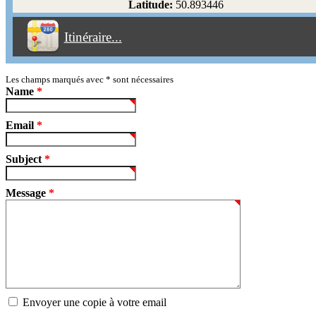
Latitude:
50.893446
Éviter les péages
Itinéraire...
Partir!
Reset
Les champs marqués avec
*
sont nécessaires
Name
*
Email
*
Subject
*
Message
*
Envoyer une copie à votre email