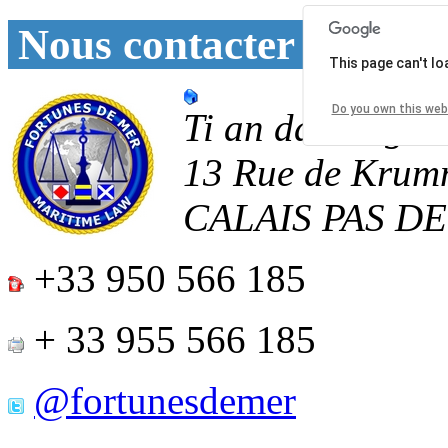
Nous contacter
This page can't l
Do you own this web
Ti an daoulagad
13 Rue de Krum
CALAIS
PAS D
+33 950 566 185
+ 33 955 566 185
@fortunesdemer