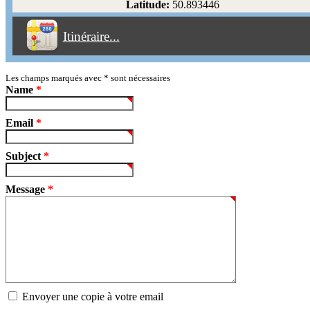
Latitude:
50.893446
Éviter les péages
Itinéraire...
Partir!
Reset
Les champs marqués avec
*
sont nécessaires
Name
*
Email
*
Subject
*
Message
*
Envoyer une copie à votre email