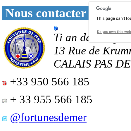
Nous contacter
This page can't l
Do you own this web
Ti an daoulagad
13 Rue de Krum
CALAIS
PAS D
+33 950 566 185
+ 33 955 566 185
@fortunesdemer