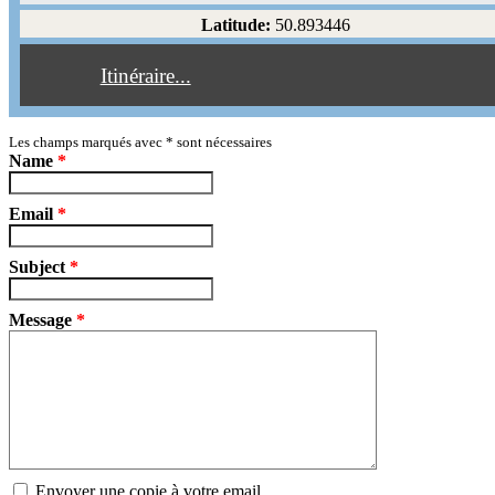
Éviter les autoroutes
Latitude:
50.893446
Éviter les péages
Itinéraire...
Partir!
Reset
Les champs marqués avec
*
sont nécessaires
Name
*
Email
*
Subject
*
Message
*
Envoyer une copie à votre email