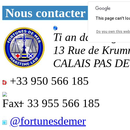
Nous contacter
This page can't l
Do you own this web
Ti an daoulagad
13 Rue de Krum
CALAIS
PAS D
+33 950 566 185
+ 33 955 566 185
@fortunesdemer