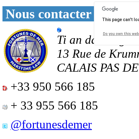
Nous contacter
This page can't l
Do you own this web
Ti an daoulagad
13 Rue de Krum
CALAIS
PAS D
+33 950 566 185
+ 33 955 566 185
@fortunesdemer