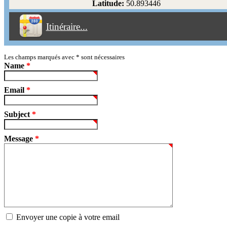
Latitude:
50.893446
Éviter les péages
Itinéraire...
Partir!
Reset
Les champs marqués avec
*
sont nécessaires
Name
*
Email
*
Subject
*
Message
*
Envoyer une copie à votre email