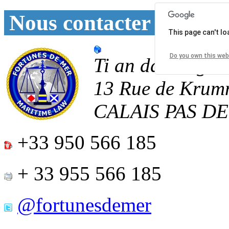
Nous contacter
This page can't l
Do you own this web
Ti an daoulagad
13 Rue de Krum
CALAIS
PAS D
+33 950 566 185
+ 33 955 566 185
@fortunesdemer