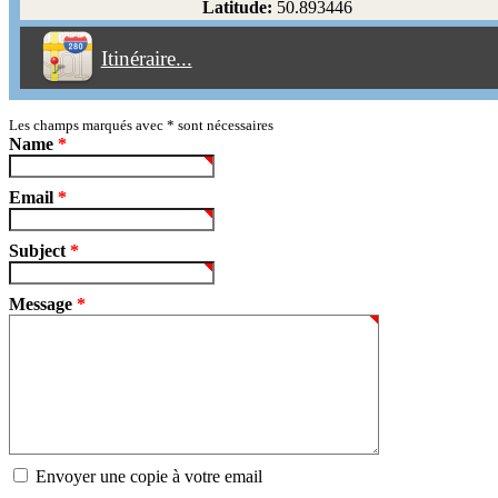
Latitude:
50.893446
Éviter les péages
Itinéraire...
Partir!
Reset
Les champs marqués avec
*
sont nécessaires
Name
*
Email
*
Subject
*
Message
*
Envoyer une copie à votre email