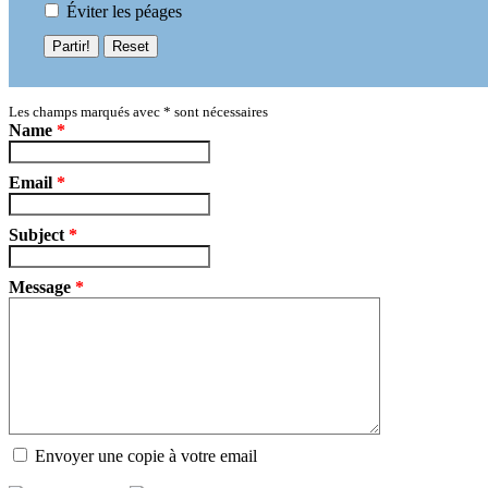
Éviter les péages
Partir!
Reset
Les champs marqués avec
*
sont nécessaires
Name
*
Email
*
Subject
*
Message
*
Envoyer une copie à votre email