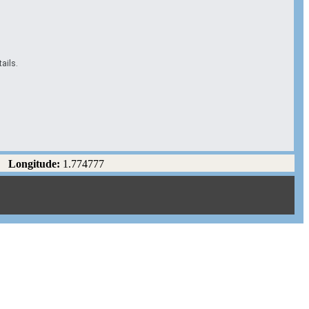
ails.
Longitude:
1.774777