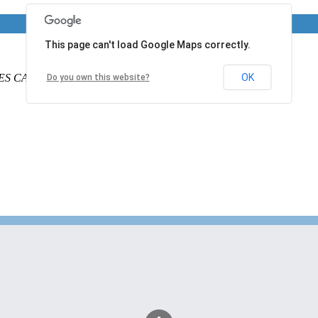
This page can't load Google Maps correctly.
ES CALAIS
PAS DE CALAIS
62340
France
OK
Do you own this website?