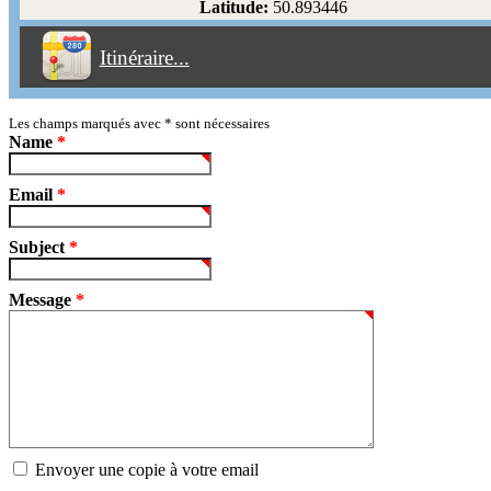
Latitude:
50.893446
Éviter les péages
Itinéraire...
Partir!
Reset
Les champs marqués avec
*
sont nécessaires
Name
*
Email
*
Subject
*
Message
*
Envoyer une copie à votre email