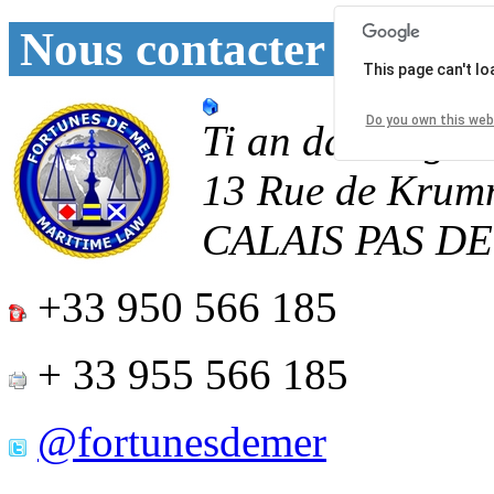
Nous contacter
This page can't l
Do you own this web
Ti an daoulagad
13 Rue de Krum
CALAIS
PAS D
+33 950 566 185
+ 33 955 566 185
@fortunesdemer