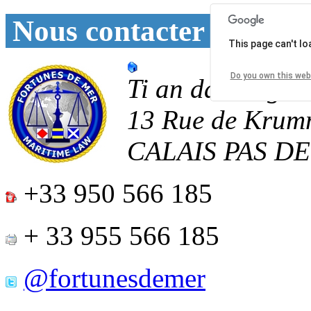
Nous contacter
This page can't l
Do you own this web
Ti an daoulagad
13 Rue de Krum
CALAIS
PAS D
+33 950 566 185
+ 33 955 566 185
@fortunesdemer