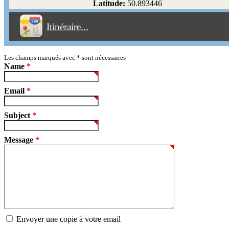
Latitude:
50.893446
Éviter les péages
Itinéraire...
Partir!
Reset
Les champs marqués avec
*
sont nécessaires
Name
*
Email
*
Subject
*
Message
*
Envoyer une copie à votre email