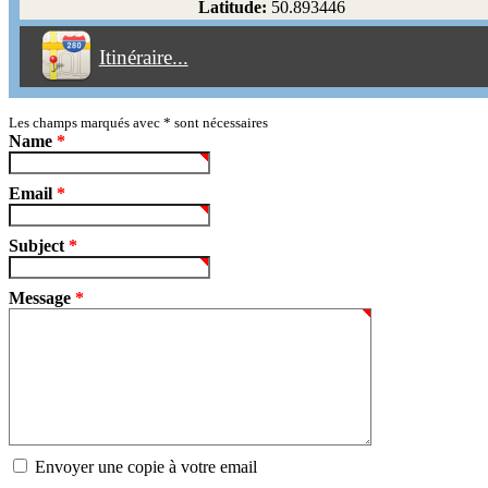
Latitude:
50.893446
Éviter les péages
Itinéraire...
Partir!
Reset
Les champs marqués avec
*
sont nécessaires
Name
*
Email
*
Subject
*
Message
*
Envoyer une copie à votre email