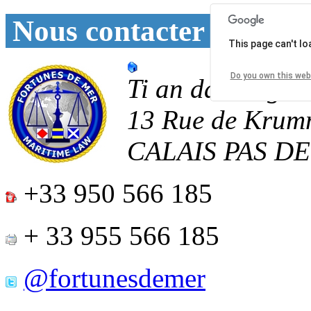
Nous contacter
This page can't l
Do you own this web
Ti an daoulagad
13 Rue de Krum
CALAIS
PAS D
+33 950 566 185
+ 33 955 566 185
@fortunesdemer