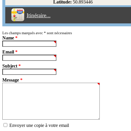
Latitude:
50.893446
Éviter les péages
Itinéraire...
Partir!
Reset
Les champs marqués avec
*
sont nécessaires
Name
*
Email
*
Subject
*
Message
*
Envoyer une copie à votre email