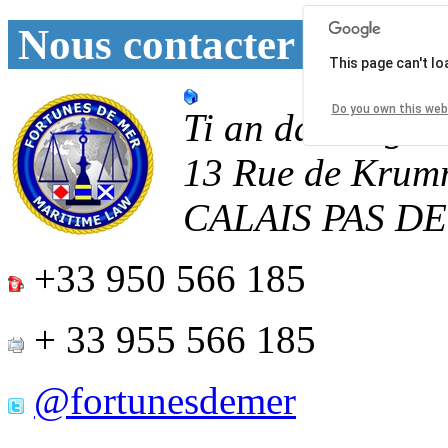
Nous contacter
This page can't l
Do you own this web
Ti an daoulagad
13 Rue de Krum
CALAIS
PAS D
+33 950 566 185
+ 33 955 566 185
@fortunesdemer