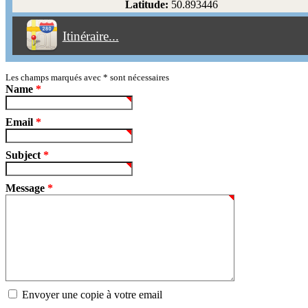
Latitude:
50.893446
Éviter les péages
Itinéraire...
Partir!
Reset
Les champs marqués avec
*
sont nécessaires
Name
*
Email
*
Subject
*
Message
*
Envoyer une copie à votre email