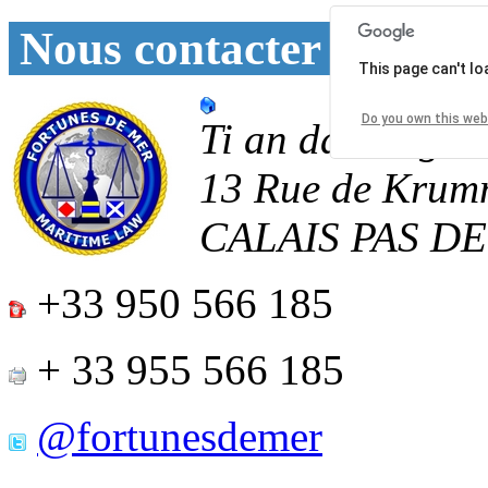
Nous contacter
This page can't l
Do you own this web
Ti an daoulagad
13 Rue de Krum
CALAIS
PAS D
+33 950 566 185
+ 33 955 566 185
@fortunesdemer