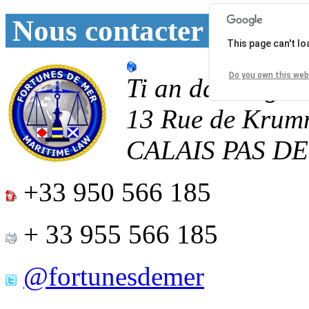
Nous contacter
This page can't l
Do you own this web
Ti an daoulagad
13 Rue de Krum
CALAIS
PAS D
+33 950 566 185
+ 33 955 566 185
@fortunesdemer