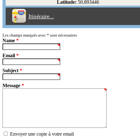
Latitude:
50.893446
Éviter les péages
Itinéraire...
Partir!
Reset
Les champs marqués avec
*
sont nécessaires
Name
*
Email
*
Subject
*
Message
*
Envoyer une copie à votre email