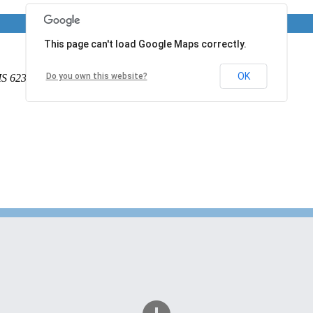
This page can't load Google Maps correctly.
OK
Do you own this website?
IS
62340
France