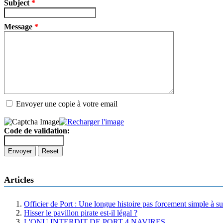
Subject
*
Message
*
Envoyer une copie à votre email
Code de validation:
Envoyer
Reset
Articles
Officier de Port : Une longue histoire pas forcement simple à su
Hisser le pavillon pirate est-il légal ?
L'ONU INTERDIT DE PORT 4 NAVIRES