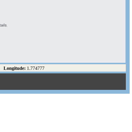
ails.
Longitude:
1.774777