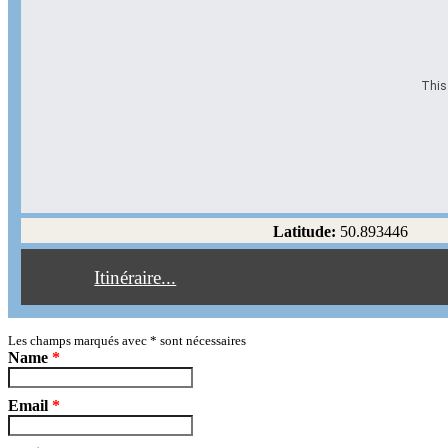
This 
Options d'itinéraire
Partir de l'adresse
Éviter les autoroutes
Latitude:
50.893446
Éviter les péages
Itinéraire...
Partir!
Reset
Les champs marqués avec
*
sont nécessaires
Name
*
Email
*