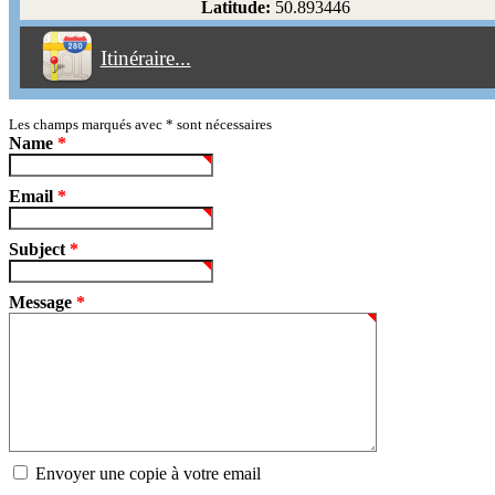
Latitude:
50.893446
Éviter les péages
Itinéraire...
Partir!
Reset
Les champs marqués avec
*
sont nécessaires
Name
*
Email
*
Subject
*
Message
*
Envoyer une copie à votre email