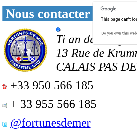
Nous contacter
This page can't l
Do you own this web
Ti an daoulagad
13 Rue de Krum
CALAIS
PAS D
+33 950 566 185
+ 33 955 566 185
@fortunesdemer